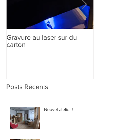
Gravure au laser sur du
Création sur-m
carton
comment ça m
Posts Récents
Nouvel atelier !