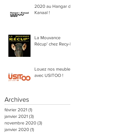
2020 au Hangar du
Kanaal !
La Mouvance
Récup' chez Recy-K
Louez nos meubles
avec USITOO !
Archives
février 2021
(1)
1 post
janvier 2021
(3)
3 posts
novembre 2020
(3)
3 posts
janvier 2020
(1)
1 post