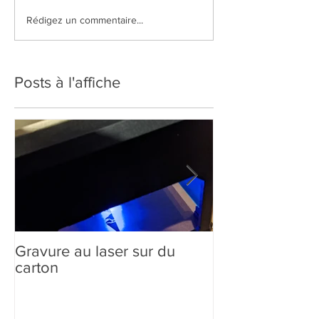
Rédigez un commentaire...
Posts à l'affiche
Gravure au laser sur du
Création sur-m
carton
comment ça m