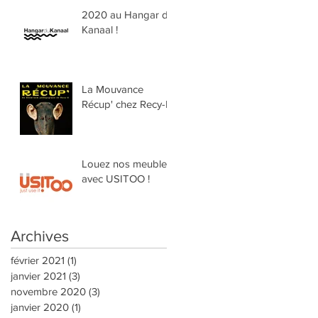
2020 au Hangar du
Kanaal !
La Mouvance
Récup' chez Recy-K
Louez nos meubles
avec USITOO !
Archives
février 2021
(1)
1 post
janvier 2021
(3)
3 posts
novembre 2020
(3)
3 posts
janvier 2020
(1)
1 post