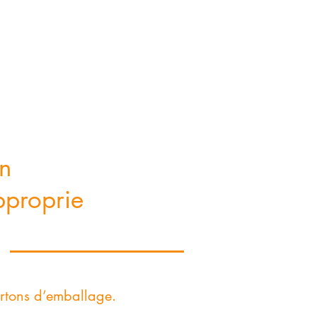
on
approprie
rtons d’emballage.