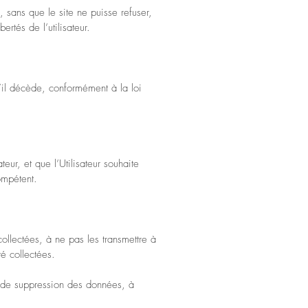
, sans que le site ne puisse refuser,
ibertés de l’utilisateur.
 s’il décède, conformément à la loi
ur, et que l’Utilisateur souhaite
ompétent.
llectées, à ne pas les transmettre à
té collectées.
ou de suppression des données, à