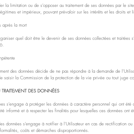
der la limitation ou de s’opposer au traitement de ses données par le site
égitimes et impérieux, pouvant prévaloir sur les intérêts e
t les droits et l
s après la mort
t organiser quel doit être le devenir de ses données collectées et traitées
6.
ompétente
ement des données décide de ne pas répondre à la demande de l’Utilisate
t de saisir la Commission de la protection de la vie privée ou tout juge c
U TRAITEMENT DES DONNÉES
es s’engage à protéger les données à caractère personnel qui ont été co
t été informé et à respecter les finalités pour lesquelles ces données ont é
des données s’engage à notifier à l’Utilisateur en cas de rectification 
formalités, coûts et démarches disproportionnés.