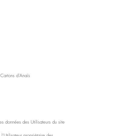
s Cartons d’Anaïs
s données des Utilisateurs du site
’Utilisateur propriétaire des