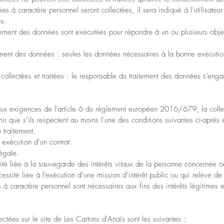
à caractère personnel seront collectées, il sera indiqué à l’utilisateur
es.
traitement des données sont exécutées pour répondre à un ou plusieurs obj
ement des données : seules les données nécessaires à la bonne exécution 
 collectées et traitées : le responsable du traitement des données s’engag
 aux exigences de l’article 6 du règlement européen 2016/679, la colle
nir que s’ils respectent au moins l’une des conditions suivantes ci-après
 traitement.
 exécution d’un contrat.
légale.
sité liée à la sauvegarde des intérêts vitaux de la personne concernée 
cessité liée à l’exécution d’une mission d’intérêt public ou qui relève de 
s à caractère personnel sont nécessaires aux fins des intérêts légitimes e
ctées sur le site de Les Cartons d'Anaïs sont les suivantes :