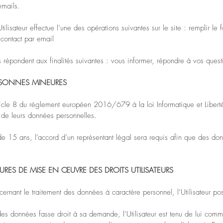
emails.
ilisateur effectue l’une des opérations suivantes sur le site : remplir le 
, contact par email
 répondent aux finalités suivantes : vous informer, répondre à vos questi
RSONNES MINEURES
ticle 8 du règlement européen 2016/679 à la loi Informatique et Libert
t de leurs données personnelles.
 de 15 ans, l’accord d’un représentant légal sera requis afin que des do
DURES DE MISE EN ŒUVRE DES DROITS UTILISATEURS
rnant le traitement des données à caractère personnel, l’Utilisateur po
des données fasse droit à sa demande, l’Utilisateur est tenu de lui com