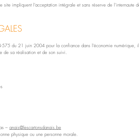
ce site impliquent l’acceptation intégrale et sans réserve de l’internaute 
GALES
4-575 du 21 juin 2004 pour la confiance dans l’économie numérique, il es
e de sa réalisation et de son suivi.
es
ras –
anais@lescartonsdanais.be
rsonne physique ou une personne morale.