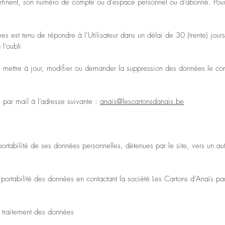
ertinent, son numéro de compte ou d’espace personnel ou d’abonné. Pour 
es est tenu de répondre à l’Utilisateur dans un délai de 30 (trente) jo
 l’oubli
e, mettre à jour, modifier ou demander la suppression des données le co
e par mail à l’adresse suivante :
anais@lescartonsdanais.be
 portabilité de ses données personnelles, détenues par le site, vers un a
 portabilité des données en contactant la société Les Cartons d’Anaïs par
du traitement des données