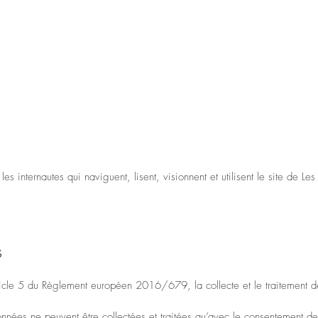
es internautes qui naviguent, lisent, visionnent et utilisent le site de Le
S
icle 5 du Règlement européen 2016/679, la collecte et le traitement de
onnées ne peuvent être collectées et traitées qu’avec le consentement de l