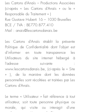
Les Cartons d’Anaïs – Productions Associées
(ci-après « Les Cartons d’Anaïs » ou le «
Responsable du Traitement » )
Rue Gustave Huberti 16 – 1030 Bruxelles
BCE / TVA : BE770.877.410
Mail : anais@lescartonsdanais.be
Les Cartons d'Anaïs établit la présente
Politique de Confidentialité dont l’objet est
d’informer en toute transparence les
Utilisateurs du site internet hébergé à
l’adresse suivante :
www.lescartonsdanais.be
, (ci-après le « Site
» ), de la manière dont les données
personnelles sont récoltées et traitées par Les
Cartons d'Anaïs.
Le terme « Utilisateur » fait référence à tout
utilisateur, soit toute personne physique ou
morale, qui visite ou interagit d’une