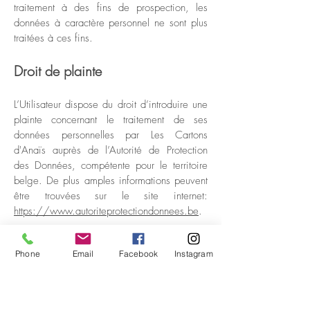
traitement à des fins de prospection, les
données à caractère personnel ne sont plus
traitées à ces fins.
Droit de plainte
L’Utilisateur dispose du droit d’introduire une
plainte concernant le traitement de ses
données personnelles par Les Cartons
d'Anaïs auprès de l’Autorité de Protection
des Données, compétente pour le territoire
belge. De plus amples informations peuvent
être trouvées sur le site internet:
https://www.autoriteprotectiondonnees.be
.
L’introduction d’une plainte se fait aux
Phone
Email
Facebook
Instagram
adresses suivantes:
Autorité de Protection des Données
Rue de la Presse 35, 1000 Bruxelles
Tél. + 32 2 274 48 00