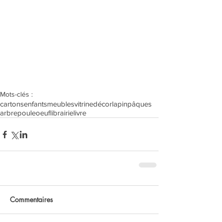
Mots-clés :
cartons
enfants
meubles
vitrine
décor
lapin
pâques
arbre
poule
oeuf
librairie
livre
Commentaires