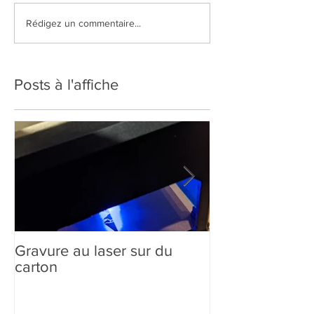
Rédigez un commentaire...
Posts à l'affiche
Gravure au laser sur du
Création sur-m
carton
comment ça m