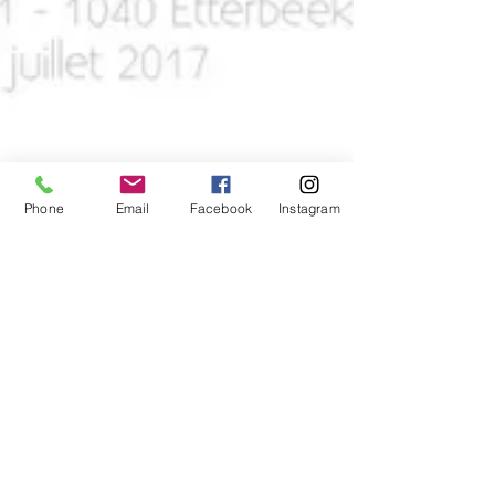
Phone
Email
Facebook
Instagram
Le Chou'ket Store à Bruxelles
Du nouveau chez les Cartons d'Anaïs ! Vous
pouvez nous retrouver dans un tout nouveau
pop'up store à côté de la place Jourdan
Bruxelles:...