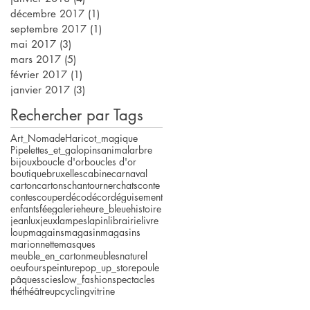
décembre 2017
(1)
1 post
septembre 2017
(1)
1 post
mai 2017
(3)
3 posts
mars 2017
(5)
5 posts
février 2017
(1)
1 post
janvier 2017
(3)
3 posts
Rechercher par Tags
Art_Nomade
Haricot_magique
Pipelettes_et_galopins
animal
arbre
bijoux
boucle d'or
boucles d'or
boutique
bruxelles
cabine
carnaval
carton
cartons
chantourner
chats
conte
contes
couper
déco
décor
déguisement
enfants
fée
galerie
heure_bleue
histoire
jeanlux
jeux
lampes
lapin
librairie
livre
loup
magains
magasin
magasins
marionnette
masques
meuble_en_carton
meubles
naturel
oeuf
ours
peinture
pop_up_store
poule
pâques
scie
slow_fashion
spectacles
thé
théâtre
upcycling
vitrine