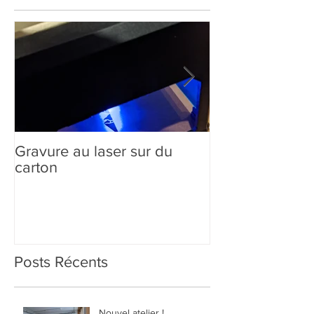
Gravure au laser sur du
Création sur-m
carton
comment ça m
Posts Récents
Nouvel atelier !