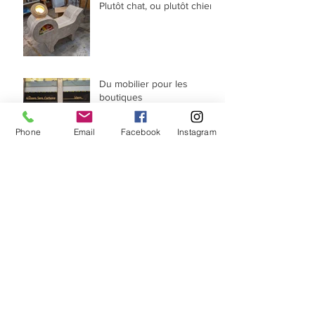
Plutôt chat, ou plutôt chien?
Du mobilier pour les
boutiques
Phone
Email
Facebook
Instagram
Commandez vos sapins en
carton pour Noël !
2020 au Hangar du Kanaal
!