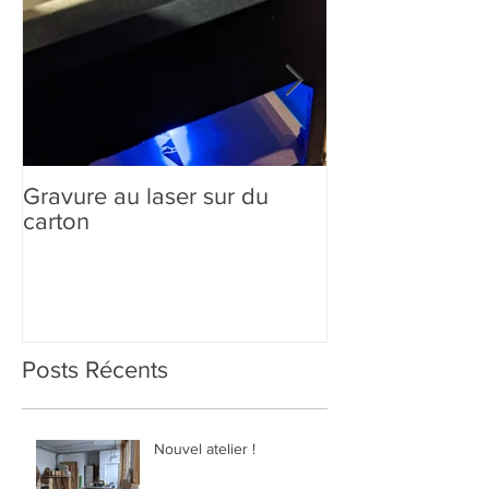
Gravure au laser sur du
Création sur-m
carton
comment ça m
Posts Récents
Nouvel atelier !