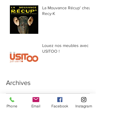
La Mouvance Récup' chez
Recy-K
Louez nos meubles avec
USITOO !
Archives
février 2021
(1)
1 post
Phone
Email
Facebook
Instagram
janvier 2021
(3)
3 posts
novembre 2020
(3)
3 posts
janvier 2020
(1)
1 post
février 2019
(2)
2 posts