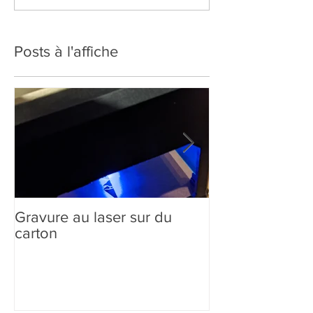
Posts à l'affiche
Gravure au laser sur du
Création sur-m
carton
comment ça m