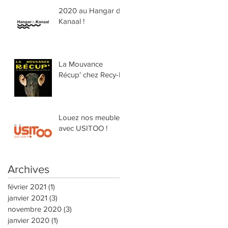
2020 au Hangar du
Kanaal !
La Mouvance
Récup' chez Recy-K
Louez nos meubles
avec USITOO !
Archives
février 2021
(1)
1 post
janvier 2021
(3)
3 posts
novembre 2020
(3)
3 posts
janvier 2020
(1)
1 post