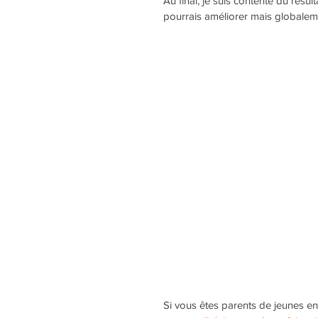
Au final, je suis contente du résult
pourrais améliorer mais globaleme
Si vous êtes parents de jeunes enf