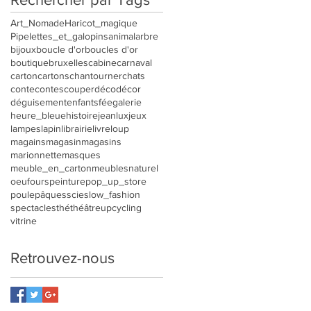
Art_Nomade
Haricot_magique
Pipelettes_et_galopins
animal
arbre
bijoux
boucle d'or
boucles d'or
boutique
bruxelles
cabine
carnaval
carton
cartons
chantourner
chats
conte
contes
couper
déco
décor
déguisement
enfants
fée
galerie
heure_bleue
histoire
jeanlux
jeux
lampes
lapin
librairie
livre
loup
magains
magasin
magasins
marionnette
masques
meuble_en_carton
meubles
naturel
oeuf
ours
peinture
pop_up_store
poule
pâques
scie
slow_fashion
spectacles
thé
théâtre
upcycling
vitrine
Retrouvez-nous