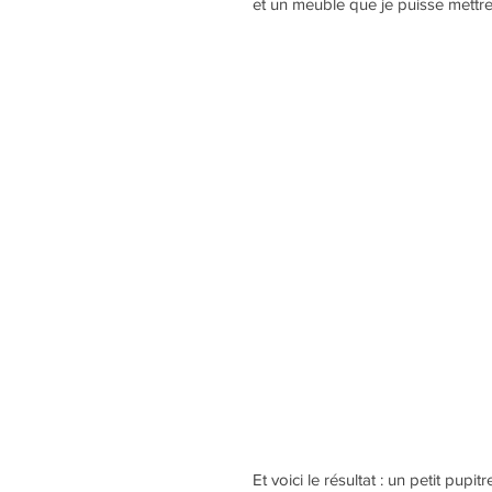
et un meuble que je puisse mettre
Et voici le résultat : un petit pup