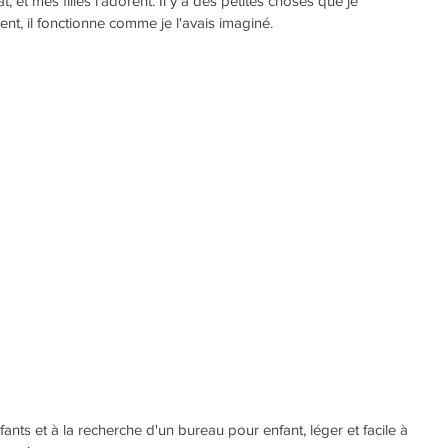
at, et mes filles l'adorent. Il y a des petites choses que je 
nt, il fonctionne comme je l'avais imaginé.
ants et à la recherche d'un bureau pour enfant, léger et facile à 