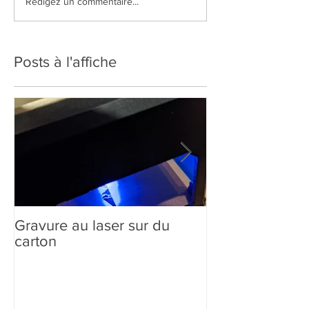
Rédigez un commentaire...
Posts à l'affiche
Gravure au laser sur du
Création sur-m
carton
comment ça m