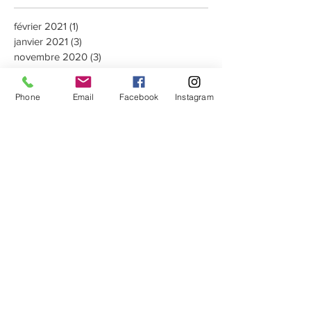
février 2021
(1)
1 post
janvier 2021
(3)
3 posts
novembre 2020
(3)
3 posts
janvier 2020
(1)
1 post
février 2019
(2)
2 posts
Phone
Email
Facebook
Instagram
janvier 2019
(2)
2 posts
novembre 2018
(2)
2 posts
octobre 2018
(3)
3 posts
septembre 2018
(3)
3 posts
août 2018
(1)
1 post
juillet 2018
(1)
1 post
juin 2018
(3)
3 posts
mai 2018
(2)
2 posts
avril 2018
(5)
5 posts
mars 2018
(2)
2 posts
février 2018
(5)
5 posts
janvier 2018
(4)
4 posts
décembre 2017
(1)
1 post
septembre 2017
(1)
1 post