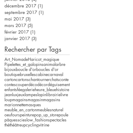
décembre 2017
(1)
1 post
septembre 2017
(1)
1 post
mai 2017
(3)
3 posts
mars 2017
(5)
5 posts
février 2017
(1)
1 post
janvier 2017
(3)
3 posts
Rechercher par Tags
Art_Nomade
Haricot_magique
Pipelettes_et_galopins
animal
arbre
bijoux
boucle d'or
boucles d'or
boutique
bruxelles
cabine
carnaval
carton
cartons
chantourner
chats
conte
contes
couper
déco
décor
déguisement
enfants
fée
galerie
heure_bleue
histoire
jeanlux
jeux
lampes
lapin
librairie
livre
loup
magains
magasin
magasins
marionnette
masques
meuble_en_carton
meubles
naturel
oeuf
ours
peinture
pop_up_store
poule
pâques
scie
slow_fashion
spectacles
thé
théâtre
upcycling
vitrine