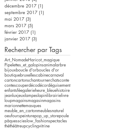
décembre 2017
(1)
1 post
septembre 2017
(1)
1 post
mai 2017
(3)
3 posts
mars 2017
(5)
5 posts
février 2017
(1)
1 post
janvier 2017
(3)
3 posts
Rechercher par Tags
Art_Nomade
Haricot_magique
Pipelettes_et_galopins
animal
arbre
bijoux
boucle d'or
boucles d'or
boutique
bruxelles
cabine
carnaval
carton
cartons
chantourner
chats
conte
contes
couper
déco
décor
déguisement
enfants
fée
galerie
heure_bleue
histoire
jeanlux
jeux
lampes
lapin
librairie
livre
loup
magains
magasin
magasins
marionnette
masques
meuble_en_carton
meubles
naturel
oeuf
ours
peinture
pop_up_store
poule
pâques
scie
slow_fashion
spectacles
thé
théâtre
upcycling
vitrine