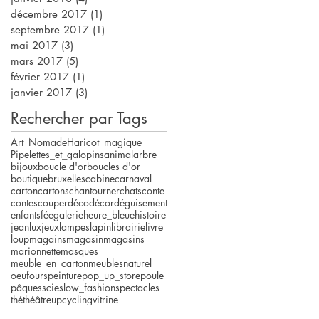
décembre 2017
(1)
1 post
septembre 2017
(1)
1 post
mai 2017
(3)
3 posts
mars 2017
(5)
5 posts
février 2017
(1)
1 post
janvier 2017
(3)
3 posts
Rechercher par Tags
Art_Nomade
Haricot_magique
Pipelettes_et_galopins
animal
arbre
bijoux
boucle d'or
boucles d'or
boutique
bruxelles
cabine
carnaval
carton
cartons
chantourner
chats
conte
contes
couper
déco
décor
déguisement
enfants
fée
galerie
heure_bleue
histoire
jeanlux
jeux
lampes
lapin
librairie
livre
loup
magains
magasin
magasins
marionnette
masques
meuble_en_carton
meubles
naturel
oeuf
ours
peinture
pop_up_store
poule
pâques
scie
slow_fashion
spectacles
thé
théâtre
upcycling
vitrine